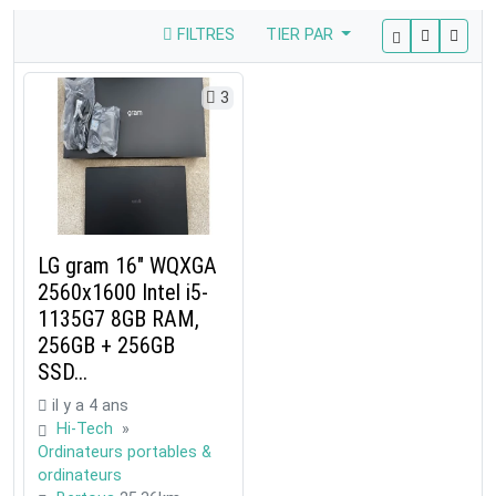
FILTRES
TIER PAR
3
LG gram 16" WQXGA
2560x1600 Intel i5-
1135G7 8GB RAM,
256GB + 256GB
SSD...
il y a 4 ans
Hi-Tech
»
Ordinateurs portables &
ordinateurs