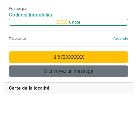
Postée par
Codecis Immobilier
0 note
Localité
Yaoundé
672XXXXXX
Envoyez un message
Carte de la localité