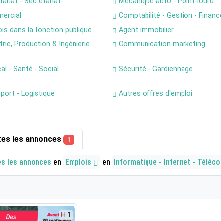
tanat - Secrétariat
Mécanique auto - Point-lourd
ercial
Comptabilité - Gestion - Financ
is dans la fonction publique
Agent immobilier
rie, Production & Ingénierie
Communication marketing
l - Santé - Social
Sécurité - Gardiennage
port - Logistique
Autres offres d'emploi
tes les annonces
1
es les annonces
en
Emplois
en
Informatique - Internet - Télé
1