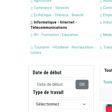
Agriculture
Assis
Commerce - Services
Comm
Esthétique - Cheveux - Beauté
Emplo
Informatique - Internet -
Indust
Télécommunications
RH - Formation - Education
Médica
Tourisme - Hôtellerie - Restauration -
Trans
Loisirs
Tou
Date de début
Tout
OK
Type de travail