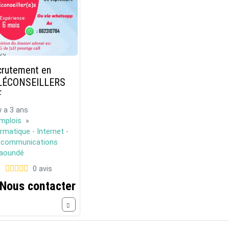
crutement en
LÉCONSEILLERS
F
 y a 3 ans
mplois
»
rmatique - Internet -
écommunications
aoundé
0 avis
Nous contacter