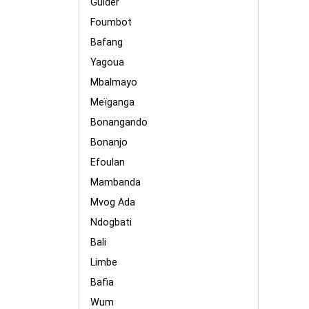
Guider
Foumbot
Bafang
Yagoua
Mbalmayo
Meïganga
Bonangando
Bonanjo
Efoulan
Mambanda
Mvog Ada
Ndogbati
Bali
Limbe
Bafia
Wum