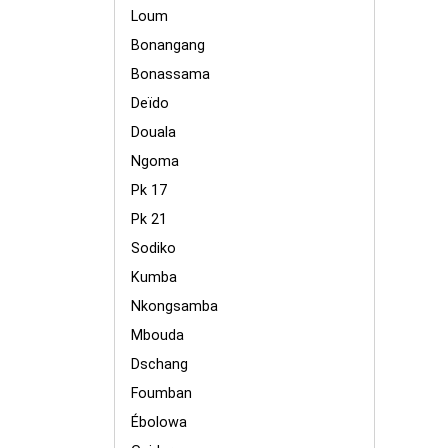
Loum
Bonangang
Bonassama
Deïdo
Douala
Ngoma
Pk 17
Pk 21
Sodiko
Kumba
Nkongsamba
Mbouda
Dschang
Foumban
Ébolowa