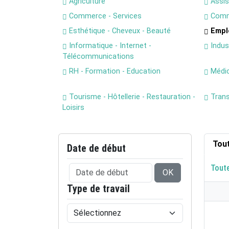
Agriculture
Assis
Commerce - Services
Comm
Esthétique - Cheveux - Beauté
Emplo
Informatique - Internet -
Indust
Télécommunications
RH - Formation - Education
Médica
Tourisme - Hôtellerie - Restauration -
Trans
Loisirs
Tou
Date de début
Tout
OK
Type de travail