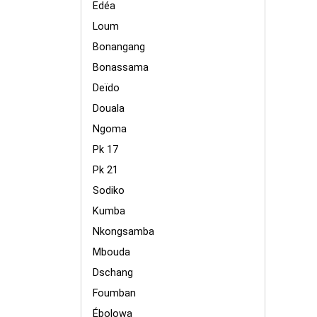
Edéa
Loum
Bonangang
Bonassama
Deïdo
Douala
Ngoma
Pk 17
Pk 21
Sodiko
Kumba
Nkongsamba
Mbouda
Dschang
Foumban
Ébolowa