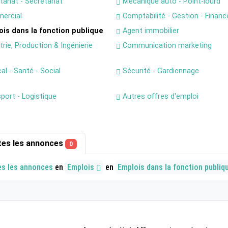
tanat - Secrétariat
Mécanique auto - Point-lourd
ercial
Comptabilité - Gestion - Financ
is dans la fonction publique
Agent immobilier
rie, Production & Ingénierie
Communication marketing
l - Santé - Social
Sécurité - Gardiennage
port - Logistique
Autres offres d'emploi
tes les annonces
0
es les annonces
en
Emplois
en
Emplois dans la fonction publiq