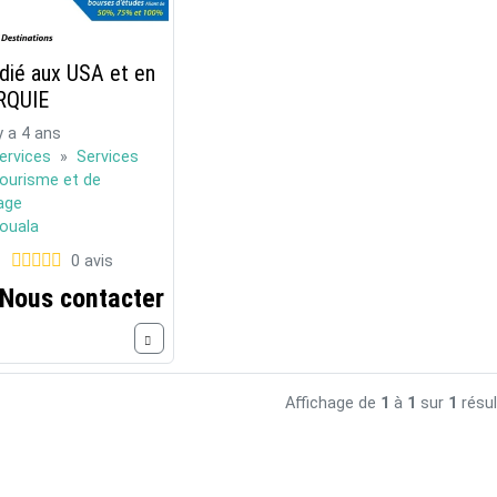
dié aux USA et en
RQUIE
 y a 4 ans
ervices
»
Services
tourisme et de
age
ouala
0 avis
Nous contacter
Affichage de
1
à
1
sur
1
résul