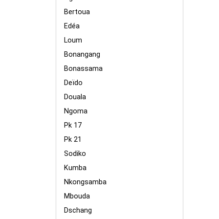
Bertoua
Edéa
Loum
Bonangang
Bonassama
Deïdo
Douala
Ngoma
Pk 17
Pk 21
Sodiko
Kumba
Nkongsamba
Mbouda
Dschang