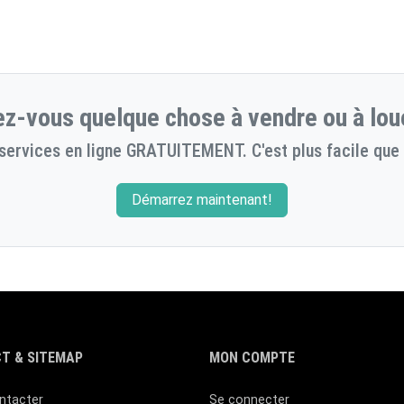
z-vous quelque chose à vendre ou à lou
services en ligne GRATUITEMENT. C'est plus facile que 
Démarrez maintenant!
T & SITEMAP
MON COMPTE
ntacter
Se connecter