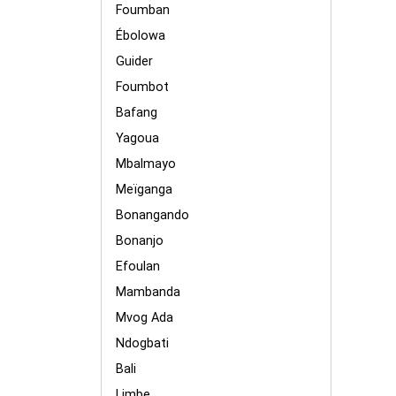
Foumban
Ébolowa
Guider
Foumbot
Bafang
Yagoua
Mbalmayo
Meïganga
Bonangando
Bonanjo
Efoulan
Mambanda
Mvog Ada
Ndogbati
Bali
Limbe