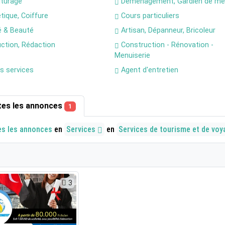
turage
Déménagement, Gardien de me
tique, Coiffure
Cours particuliers
 & Beauté
Artisan, Dépanneur, Bricoleur
ction, Rédaction
Construction - Rénovation -
Menuiserie
s services
Agent d'entretien
tes les annonces
1
es les annonces
en
Services
en
Services de tourisme et de vo
3