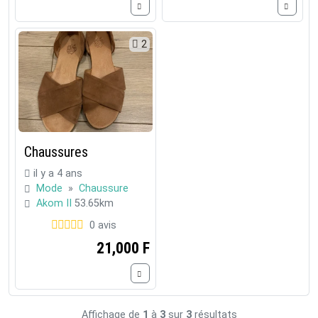
2
Chaussures
il y a 4 ans
Mode
»
Chaussure
Akom II
53.65km
0 avis
21,000 F
Affichage de
1
à
3
sur
3
résultats