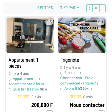
FILTRES
TIER PAR
5
1
Appartement 1
Frigoriste
pieces
il y a 4 ans
Emplois
»
il y a 4 ans
Climatisation - Froid
Appartements
»
commercial - Frigoriste
Appartements à louer
Akom II
53.65km
Quartier Bastos
0km
0 avis
0 avis
200,000 F
Nous contacter