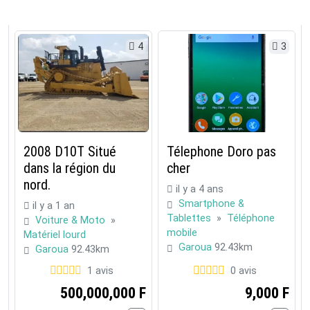
4
3
2008 D10T Situé
Télephone Doro pas
dans la région du
cher
nord.
il y a 4 ans
Smartphone &
il y a 1 an
Tablettes
»
Téléphone
Voiture & Moto
»
mobile
Matériel lourd
Garoua
92.43km
Garoua
92.43km
1 avis
0 avis
500,000,000 F
9,000 F