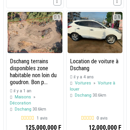
1
1
Dschang terrains
Location de voiture à
disponibles zone
Dschang
habitable non loin du
il y a 4 ans
goudron. Bon p...
Voitures
»
Voiture à
louer
il y a 1 an
Dschang
30.6km
Maisons
»
Décoration
Dschang
30.6km
1 avis
0 avis
125,000,000 F
12,000,000 F