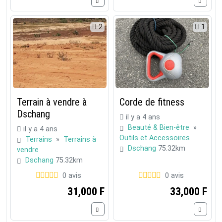
2
1
Terrain à vendre à
Corde de fitness
Dschang
il y a 4 ans
Beauté & Bien-être
»
il y a 4 ans
Outils et Accessoires
Terrains
»
Terrains à
Dschang
75.32km
vendre
Dschang
75.32km
0 avis
0 avis
31,000 F
33,000 F