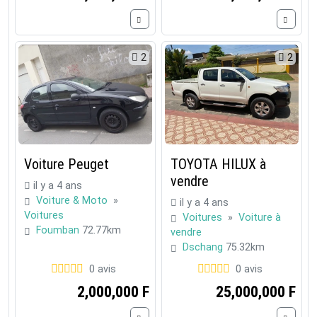
2
2
Voiture Peuget
TOYOTA HILUX à
vendre
il y a 4 ans
Voiture & Moto
»
il y a 4 ans
Voitures
Voitures
»
Voiture à
Foumban
72.77km
vendre
Dschang
75.32km
0 avis
0 avis
2,000,000 F
25,000,000 F