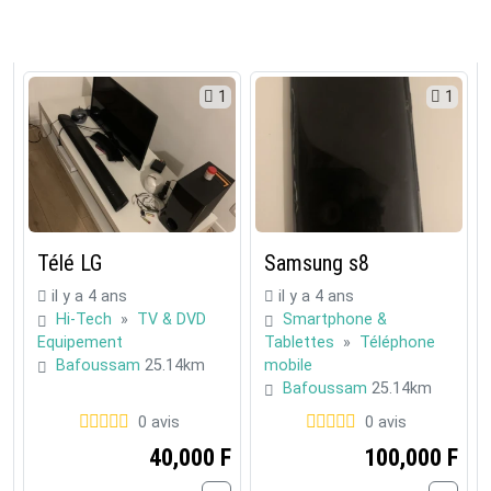
1
1
Télé LG
Samsung s8
il y a 4 ans
il y a 4 ans
Hi-Tech
»
TV & DVD
Smartphone &
Equipement
Tablettes
»
Téléphone
Bafoussam
25.14km
mobile
Bafoussam
25.14km
0 avis
0 avis
40,000 F
100,000 F