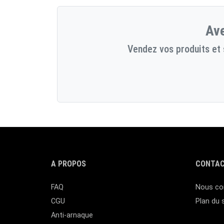
Ave
Vendez vos produits et 
A PROPOS
CONTAC
FAQ
Nous co
CGU
Plan du 
Anti-arnaque