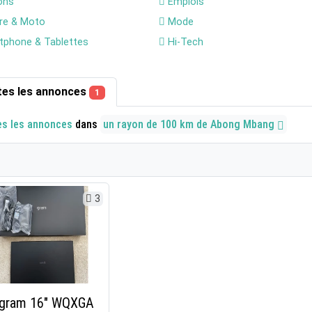
ons
Emplois
re & Moto
Mode
phone & Tablettes
Hi-Tech
tes les annonces
1
es les annonces
dans
un rayon de 100 km de Abong Mbang
3
 gram 16" WQXGA