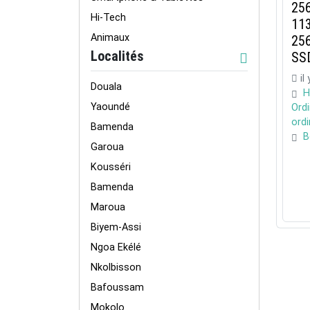
256
Hi-Tech
11
Animaux
25
Localités
SSD
il
Douala
H
Yaoundé
Ord
ord
Bamenda
B
Garoua
Kousséri
Bamenda
Maroua
Biyem-Assi
Ngoa Ekélé
Nkolbisson
Bafoussam
Mokolo