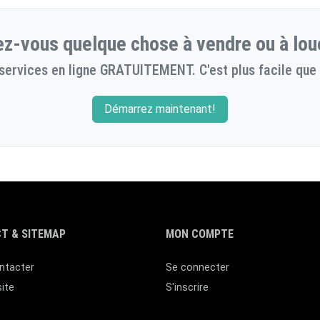
z-vous quelque chose à vendre ou à lou
services en ligne GRATUITEMENT. C'est plus facile que 
Démarrez maintenant!
T & SITEMAP
MON COMPTE
ntacter
Se connecter
site
S'inscrire