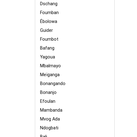
Dschang
Foumban
Ébolowa
Guider
Foumbot
Bafang
Yagoua
Mbalmayo
Meïganga
Bonangando
Bonanjo
Efoulan
Mambanda
Mvog Ada
Ndogbati
Bali