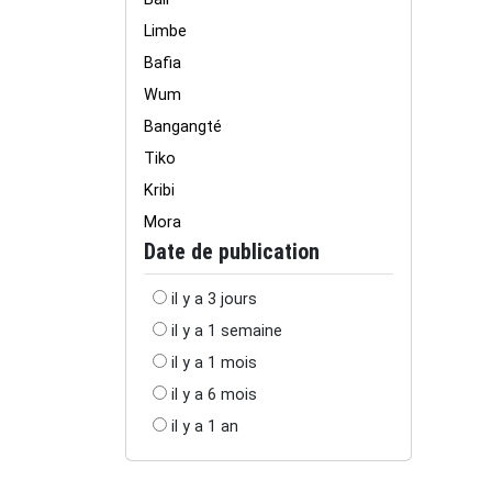
Limbe
Bafia
Wum
Bangangté
Tiko
Kribi
Mora
Date de publication
il y a 3 jours
il y a 1 semaine
il y a 1 mois
il y a 6 mois
il y a 1 an