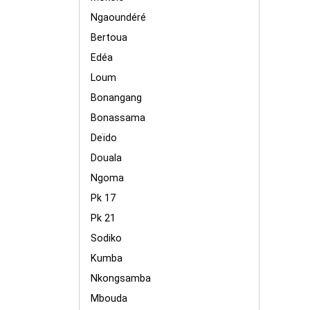
Ngaoundéré
Bertoua
Edéa
Loum
Bonangang
Bonassama
Deïdo
Douala
Ngoma
Pk 17
Pk 21
Sodiko
Kumba
Nkongsamba
Mbouda