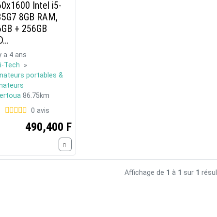
0x1600 Intel i5-
35G7 8GB RAM,
6GB + 256GB
...
 y a 4 ans
i-Tech
»
inateurs portables &
inateurs
ertoua
86.75km
0 avis
490,400 F
Affichage de
1
à
1
sur
1
résul