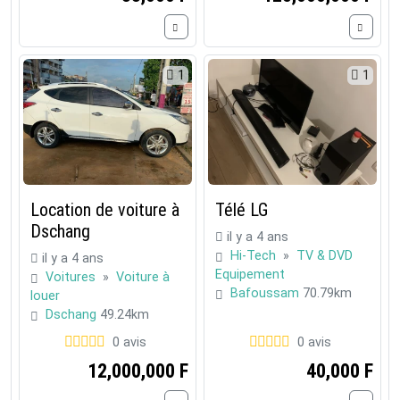
1
1
Location de voiture à
Télé LG
Dschang
il y a 4 ans
Hi-Tech
»
TV & DVD
il y a 4 ans
Equipement
Voitures
»
Voiture à
Bafoussam
70.79km
louer
Dschang
49.24km
0 avis
0 avis
12,000,000 F
40,000 F