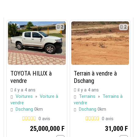
2
2
TOYOTA HILUX à
Terrain à vendre à
vendre
Dschang
il y a 4 ans
il y a 4 ans
Voitures
»
Voiture à
Terrains
»
Terrains à
vendre
vendre
Dschang
0km
Dschang
0km
0 avis
0 avis
25,000,000 F
31,000 F