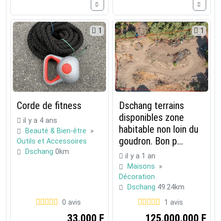
1
1
Corde de fitness
Dschang terrains
disponibles zone
il y a 4 ans
habitable non loin du
Beauté & Bien-être
»
goudron. Bon p...
Outils et Accessoires
Dschang
0km
il y a 1 an
Maisons
»
Décoration
Dschang
49.24km
0 avis
1 avis
33,000 F
125,000,000 F