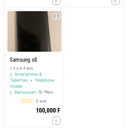
1
Samsung s8
il y a 4 ans
Smartphone &
Tablettes
»
Téléphone
mobile
Bafoussam
70.79km
0 avis
100,000 F