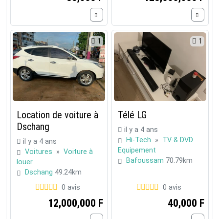
1
1
Location de voiture à
Télé LG
Dschang
il y a 4 ans
Hi-Tech
»
TV & DVD
il y a 4 ans
Equipement
Voitures
»
Voiture à
Bafoussam
70.79km
louer
Dschang
49.24km
0 avis
0 avis
12,000,000 F
40,000 F