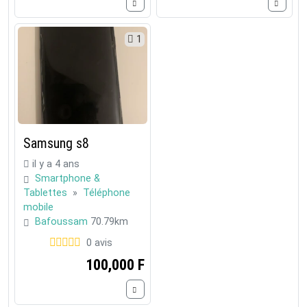
1
Samsung s8
il y a 4 ans
Smartphone &
Tablettes
»
Téléphone
mobile
Bafoussam
70.79km
0 avis
100,000 F