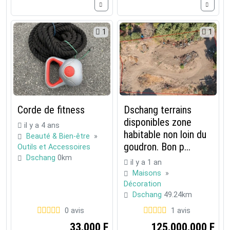
1
1
Corde de fitness
Dschang terrains
disponibles zone
il y a 4 ans
habitable non loin du
Beauté & Bien-être
»
goudron. Bon p...
Outils et Accessoires
Dschang
0km
il y a 1 an
Maisons
»
Décoration
Dschang
49.24km
0 avis
1 avis
33,000 F
125,000,000 F