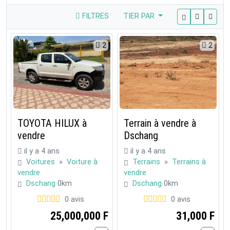
FILTRES
TIER PAR
2
2
TOYOTA HILUX à
Terrain à vendre à
vendre
Dschang
il y a 4 ans
il y a 4 ans
Voitures
»
Voiture à
Terrains
»
Terrains à
vendre
vendre
Dschang
0km
Dschang
0km
0 avis
0 avis
25,000,000 F
31,000 F