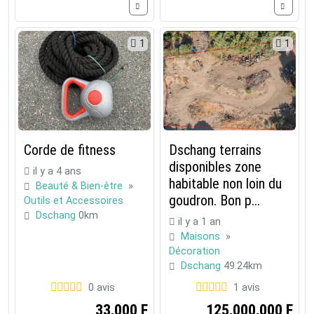
1
1
Corde de fitness
Dschang terrains
disponibles zone
il y a 4 ans
habitable non loin du
Beauté & Bien-être
»
goudron. Bon p...
Outils et Accessoires
Dschang
0km
il y a 1 an
Maisons
»
Décoration
Dschang
49.24km
0 avis
1 avis
33,000 F
125,000,000 F