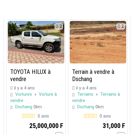
2
2
TOYOTA HILUX à
Terrain à vendre à
vendre
Dschang
il y a 4 ans
il y a 4 ans
Voitures
»
Voiture à
Terrains
»
Terrains à
vendre
vendre
Dschang
0km
Dschang
0km
0 avis
0 avis
25,000,000 F
31,000 F