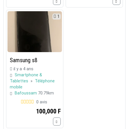
1
Samsung s8
il y a 4 ans
Smartphone &
Tablettes
»
Téléphone
mobile
Bafoussam
70.79km
0 avis
100,000 F