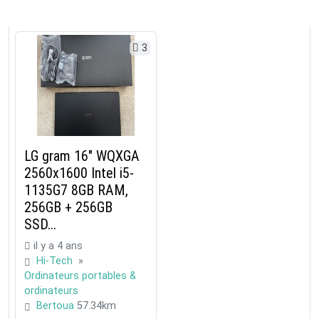
3
LG gram 16" WQXGA
2560x1600 Intel i5-
1135G7 8GB RAM,
256GB + 256GB
SSD...
il y a 4 ans
Hi-Tech
»
Ordinateurs portables &
ordinateurs
Bertoua
57.34km