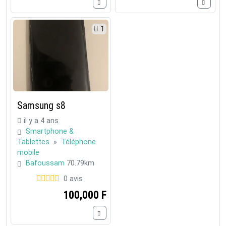
1
Samsung s8
il y a 4 ans
Smartphone &
Tablettes
»
Téléphone
mobile
Bafoussam
70.79km
0 avis
100,000 F