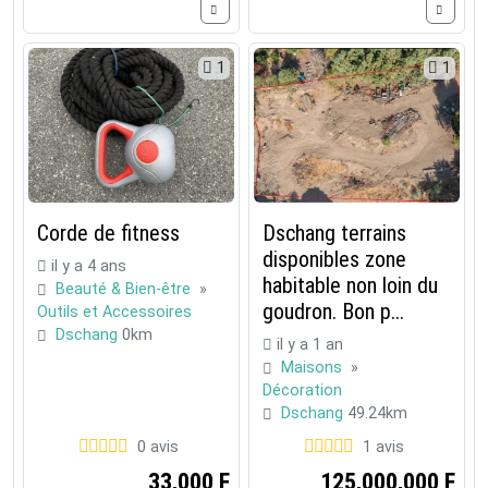
1
1
Corde de fitness
Dschang terrains
disponibles zone
il y a 4 ans
habitable non loin du
Beauté & Bien-être
»
goudron. Bon p...
Outils et Accessoires
Dschang
0km
il y a 1 an
Maisons
»
Décoration
Dschang
49.24km
0 avis
1 avis
33,000 F
125,000,000 F