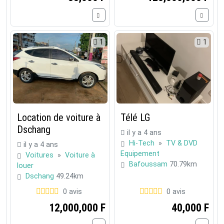
1
1
Location de voiture à
Télé LG
Dschang
il y a 4 ans
Hi-Tech
»
TV & DVD
il y a 4 ans
Equipement
Voitures
»
Voiture à
Bafoussam
70.79km
louer
Dschang
49.24km
0 avis
0 avis
12,000,000 F
40,000 F