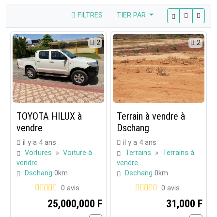
FILTRES
TIER PAR
2
2
TOYOTA HILUX à
Terrain à vendre à
vendre
Dschang
il y a 4 ans
il y a 4 ans
Voitures
»
Voiture à
Terrains
»
Terrains à
vendre
vendre
Dschang
0km
Dschang
0km
0 avis
0 avis
25,000,000 F
31,000 F