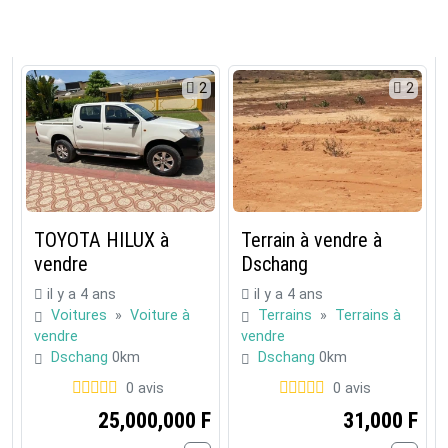
2
2
TOYOTA HILUX à
Terrain à vendre à
vendre
Dschang
il y a 4 ans
il y a 4 ans
Voitures
»
Voiture à
Terrains
»
Terrains à
vendre
vendre
Dschang
0km
Dschang
0km
0 avis
0 avis
25,000,000 F
31,000 F