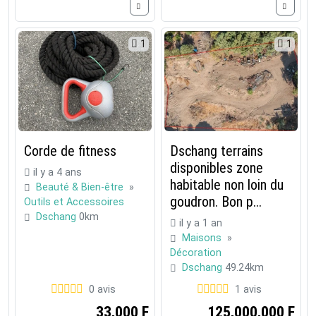
1
1
Corde de fitness
Dschang terrains
disponibles zone
il y a 4 ans
habitable non loin du
Beauté & Bien-être
»
goudron. Bon p...
Outils et Accessoires
Dschang
0km
il y a 1 an
Maisons
»
Décoration
Dschang
49.24km
0 avis
1 avis
33,000 F
125,000,000 F