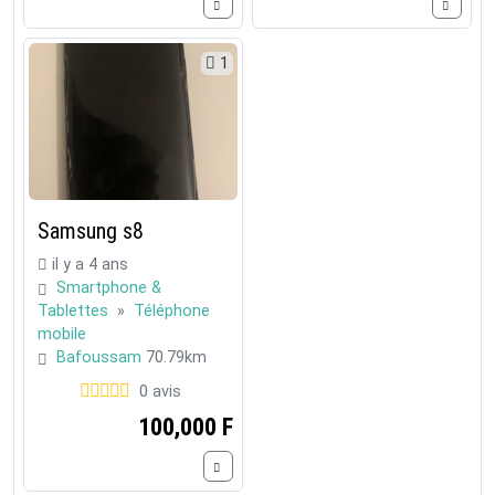
1
Samsung s8
il y a 4 ans
Smartphone &
Tablettes
»
Téléphone
mobile
Bafoussam
70.79km
0 avis
100,000 F