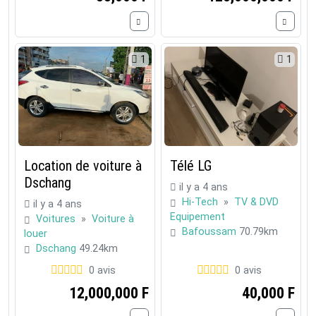
1
1
Location de voiture à
Télé LG
Dschang
il y a 4 ans
Hi-Tech
»
TV & DVD
il y a 4 ans
Equipement
Voitures
»
Voiture à
Bafoussam
70.79km
louer
Dschang
49.24km
0 avis
0 avis
12,000,000 F
40,000 F