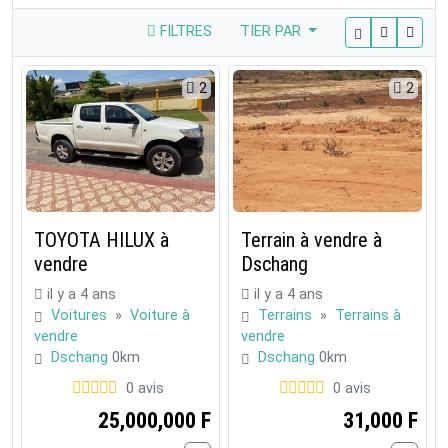
FILTRES
TIER PAR
2
2
TOYOTA HILUX à
Terrain à vendre à
vendre
Dschang
il y a 4 ans
il y a 4 ans
Voitures
»
Voiture à
Terrains
»
Terrains à
vendre
vendre
Dschang
0km
Dschang
0km
0 avis
0 avis
25,000,000 F
31,000 F