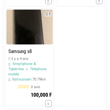
1
Samsung s8
il y a 4 ans
Smartphone &
Tablettes
»
Téléphone
mobile
Bafoussam
70.79km
0 avis
100,000 F