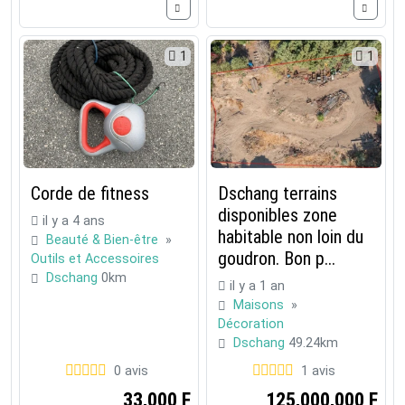
1
1
Corde de fitness
Dschang terrains
disponibles zone
il y a 4 ans
habitable non loin du
Beauté & Bien-être
»
goudron. Bon p...
Outils et Accessoires
Dschang
0km
il y a 1 an
Maisons
»
Décoration
Dschang
49.24km
0 avis
1 avis
33,000 F
125,000,000 F