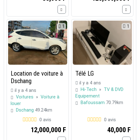
1
1
Location de voiture à
Télé LG
Dschang
il y a 4 ans
Hi-Tech
»
TV & DVD
il y a 4 ans
Equipement
Voitures
»
Voiture à
Bafoussam
70.79km
louer
Dschang
49.24km
0 avis
0 avis
12,000,000 F
40,000 F