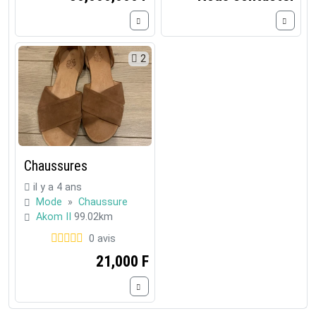
2
Chaussures
il y a 4 ans
Mode
»
Chaussure
Akom II
99.02km
0 avis
21,000 F