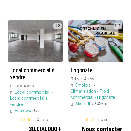
3
1
Local commercial à
Frigoriste
vendre
il y a 4 ans
Emplois
»
il y a 4 ans
Climatisation - Froid
Local commercial
»
commercial - Frigoriste
Local commercial à
Akom II
99.02km
vendre
Ebolowa
0km
0 avis
0 avis
30,000,000 F
Nous contacter