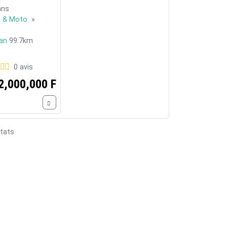
 ans
e & Moto
»
an
99.7km
0 avis
2,000,000 F
tats