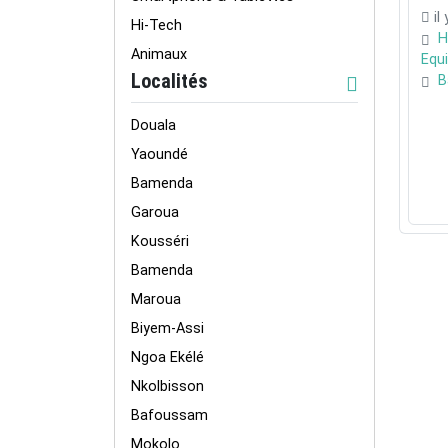
il
Hi-Tech
H
Animaux
Equ
Localités
B
Douala
Yaoundé
Bamenda
Garoua
Kousséri
Bamenda
Maroua
Biyem-Assi
Ngoa Ekélé
Nkolbisson
Bafoussam
Mokolo