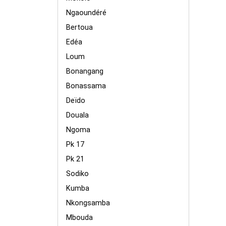
Ngaoundéré
Bertoua
Edéa
Loum
Bonangang
Bonassama
Deïdo
Douala
Ngoma
Pk 17
Pk 21
Sodiko
Kumba
Nkongsamba
Mbouda