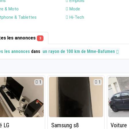
ons
Emplois
re & Moto
Mode
phone & Tablettes
Hi-Tech
tes les annonces
3
es les annonces
dans
un rayon de 100 km de Mme-Bafumen
1
1
é LG
Samsung s8
Voiture