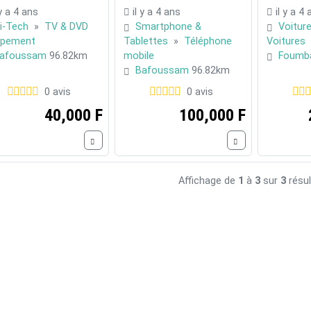
 y a 4 ans
il y a 4 ans
il y a 4
i-Tech
»
TV & DVD
Smartphone &
Voitur
ipement
Tablettes
»
Téléphone
Voitures
afoussam
96.82km
mobile
Foumb
Bafoussam
96.82km
0 avis
0 avis
40,000 F
100,000 F
Affichage de
1
à
3
sur
3
résul