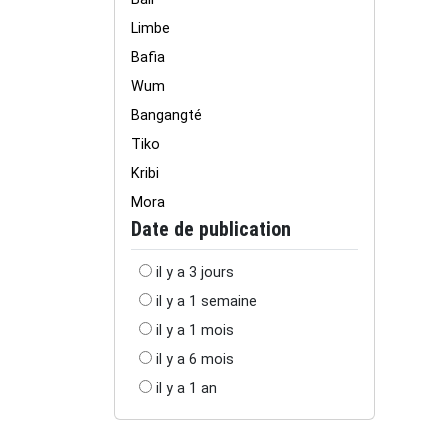
Limbe
Bafia
Wum
Bangangté
Tiko
Kribi
Mora
Date de publication
il y a 3 jours
il y a 1 semaine
il y a 1 mois
il y a 6 mois
il y a 1 an