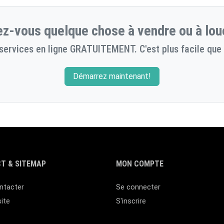
z-vous quelque chose à vendre ou à lou
services en ligne GRATUITEMENT. C'est plus facile que 
Démarrez maintenant!
T & SITEMAP
MON COMPTE
ntacter
Se connecter
site
S'inscrire