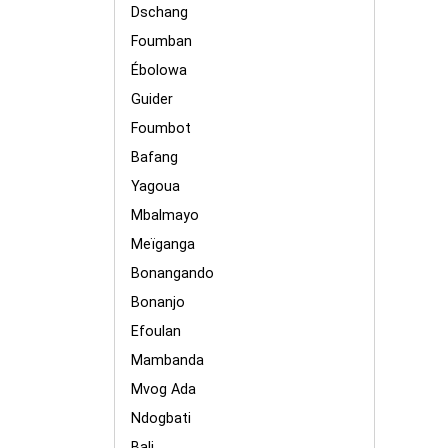
Dschang
Foumban
Ébolowa
Guider
Foumbot
Bafang
Yagoua
Mbalmayo
Meïganga
Bonangando
Bonanjo
Efoulan
Mambanda
Mvog Ada
Ndogbati
Bali