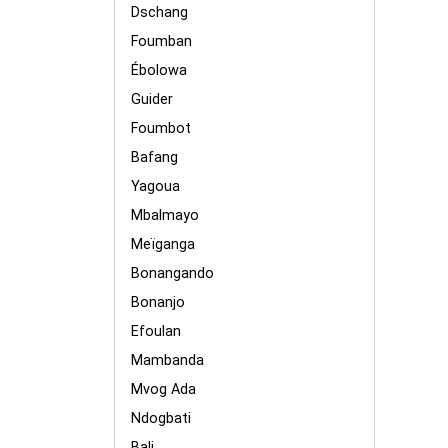
Dschang
Foumban
Ébolowa
Guider
Foumbot
Bafang
Yagoua
Mbalmayo
Meïganga
Bonangando
Bonanjo
Efoulan
Mambanda
Mvog Ada
Ndogbati
Bali