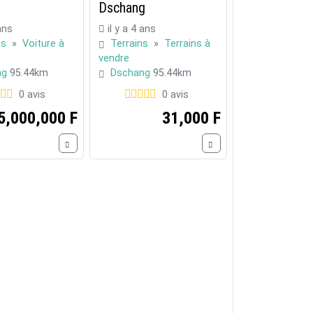
Dschang
 ans
il y a 4 ans
es
»
Voiture à
Terrains
»
Terrains à
vendre
ng
95.44km
Dschang
95.44km
0 avis
0 avis
5,000,000 F
31,000 F