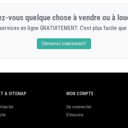
z-vous quelque chose à vendre ou à lou
services en ligne GRATUITEMENT. C'est plus facile que 
Démarrez maintenant!
T & SITEMAP
MON COMPTE
ntacter
Se connecter
site
S'inscrire