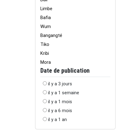
Limbe
Bafia
Wum
Bangangté
Tiko
Kribi
Mora
Date de publication
il y a 3 jours
il y a 1 semaine
il y a 1 mois
il y a 6 mois
il y a 1 an