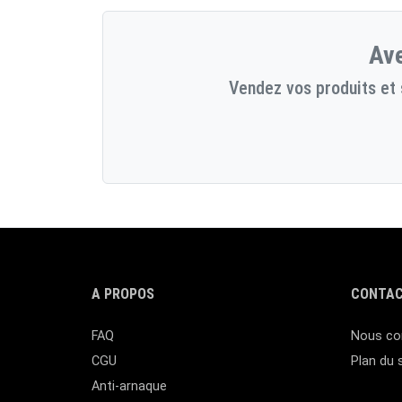
Ave
Vendez vos produits et 
A PROPOS
CONTAC
FAQ
Nous co
CGU
Plan du 
Anti-arnaque