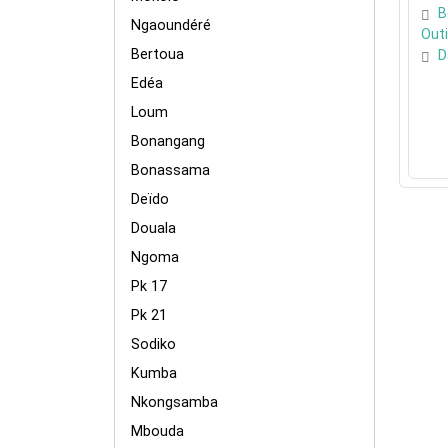
B
Ngaoundéré
Out
Bertoua
D
Edéa
Loum
Bonangang
Bonassama
Deïdo
Douala
Ngoma
Pk 17
Pk 21
Sodiko
Kumba
Nkongsamba
Mbouda