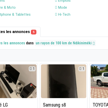
ons
Emplois
re & Moto
Mode
phone & Tablettes
Hi-Tech
tes les annonces
5
es les annonces
dans
un rayon de 100 km de Ndikiniméki
1
1
é LG
Samsung s8
TOYOTA