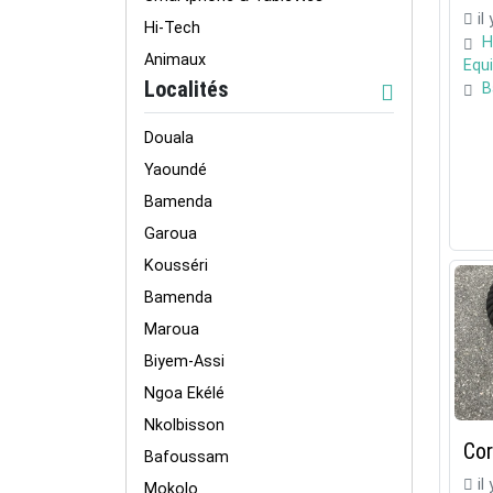
il
Hi-Tech
H
Animaux
Equ
Localités
B
Douala
Yaoundé
Bamenda
Garoua
Kousséri
Bamenda
Maroua
Biyem-Assi
Ngoa Ekélé
Nkolbisson
Cor
Bafoussam
il
Mokolo