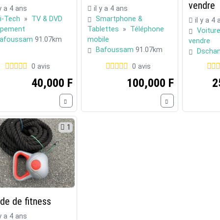
vendre
 y a 4 ans
il y a 4 ans
i-Tech
»
TV & DVD
Smartphone &
il y a 4
ipement
Tablettes
»
Téléphone
Voitur
afoussam
91.07km
mobile
vendre
Bafoussam
91.07km
Dscha
0 avis
0 avis
40,000 F
100,000 F
2
1
de de fitness
 y a 4 ans