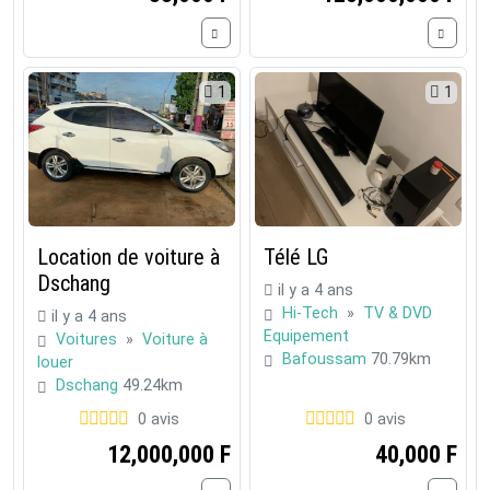
1
1
Location de voiture à
Télé LG
Dschang
il y a 4 ans
Hi-Tech
»
TV & DVD
il y a 4 ans
Equipement
Voitures
»
Voiture à
Bafoussam
70.79km
louer
Dschang
49.24km
0 avis
0 avis
12,000,000 F
40,000 F