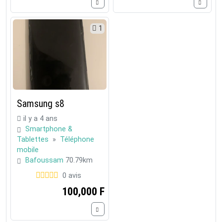
1
Samsung s8
il y a 4 ans
Smartphone &
Tablettes
»
Téléphone
mobile
Bafoussam
70.79km
0 avis
100,000 F