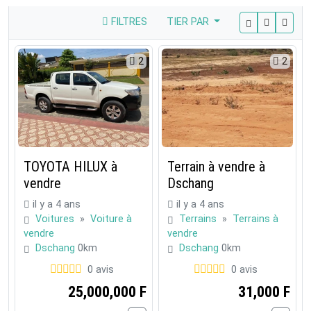
FILTRES
TIER PAR
2
2
TOYOTA HILUX à
Terrain à vendre à
vendre
Dschang
il y a 4 ans
il y a 4 ans
Voitures
»
Voiture à
Terrains
»
Terrains à
vendre
vendre
Dschang
0km
Dschang
0km
0 avis
0 avis
25,000,000 F
31,000 F