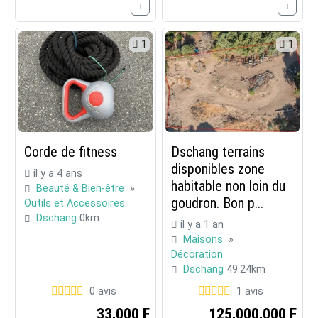
1
1
Corde de fitness
Dschang terrains
disponibles zone
il y a 4 ans
habitable non loin du
Beauté & Bien-être
»
goudron. Bon p...
Outils et Accessoires
Dschang
0km
il y a 1 an
Maisons
»
Décoration
Dschang
49.24km
0 avis
1 avis
33,000 F
125,000,000 F