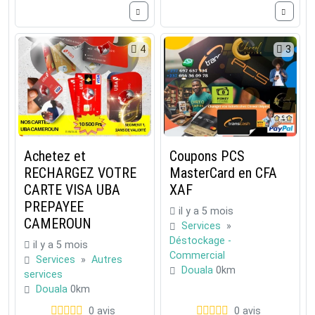
4
3
Achetez et
Coupons PCS
RECHARGEZ VOTRE
MasterCard en CFA
CARTE VISA UBA
XAF
PREPAYEE
il y a 5 mois
CAMEROUN
Services
»
Déstockage -
il y a 5 mois
Commercial
Services
»
Autres
Douala
0km
services
Douala
0km
0 avis
0 avis