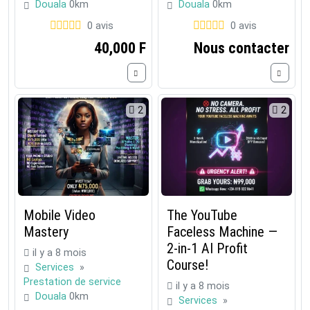
Douala
0km
Douala
0km
0 avis
0 avis
40,000 F
Nous contacter
2
2
Mobile Video
The YouTube
Mastery
Faceless Machine —
2-in-1 AI Profit
il y a 8 mois
Course!
Services
»
Prestation de service
il y a 8 mois
Douala
0km
Services
»