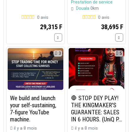
Prestation de service
Douala
0km
0 avis
0 avis
29,315 F
38,695 F
3
5
We build and launch
🛑 STOP DEY PLAY!
your self-sustaining,
THE KINGMAKER'S
7-figure YouTube
GUARANTEE: SALES
machine.
IN 6 HOURS. (UniQ P...
il y a 8 mois
il y a 8 mois