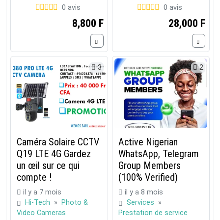
0 avis
0 avis
8,800 F
28,000 F
3
2
Caméra Solaire CCTV
Active Nigerian
Q19 LTE 4G Gardez
WhatsApp, Telegram
un œil sur ce qui
Group Members
compte !
(100% Verified)
il y a 7 mois
il y a 8 mois
Hi-Tech
»
Photo &
Services
»
Video Cameras
Prestation de service