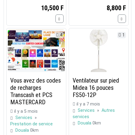
10,500 F
8,800 F
4
1
Vous avez des codes
Ventilateur sur pied
de recharges
Midea 16 pouces
Transcash et PCS
FS50-12P
MASTERCARD
il y a 7 mois
Services
»
Autres
il y a 5 mois
services
Services
»
Douala
0km
Prestation de service
Douala
0km