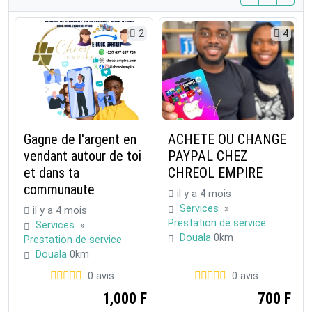
2
4
Gagne de l'argent en
ACHETE OU CHANGE
vendant autour de toi
PAYPAL CHEZ
et dans ta
CHREOL EMPIRE
communaute
il y a 4 mois
Services
»
il y a 4 mois
Prestation de service
Services
»
Douala
0km
Prestation de service
Douala
0km
0 avis
0 avis
1,000 F
700 F