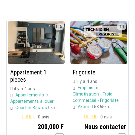
5
1
Appartement 1
Frigoriste
pieces
il y a 4 ans
Emplois
»
il y a 4 ans
Climatisation - Froid
Appartements
»
commercial - Frigoriste
Appartements à louer
Akom II
53.65km
Quartier Bastos
0km
0 avis
0 avis
200,000 F
Nous contacter