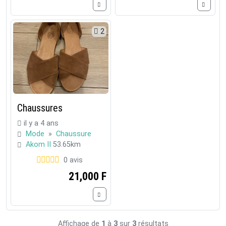
2
Chaussures
il y a 4 ans
Mode
»
Chaussure
Akom II
53.65km
0 avis
21,000 F
Affichage de
1
à
3
sur
3
résultats