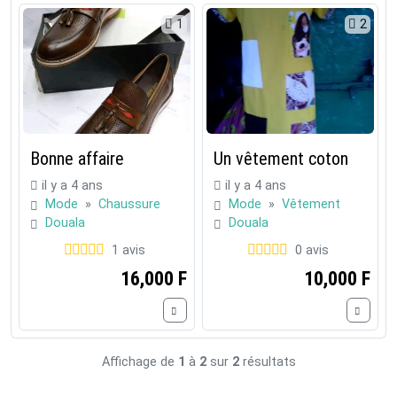
1
2
Bonne affaire
Un vêtement coton
il y a 4 ans
il y a 4 ans
Mode
»
Chaussure
Mode
»
Vêtement
Douala
Douala
1 avis
0 avis
16,000 F
10,000 F
Affichage de
1
à
2
sur
2
résultats