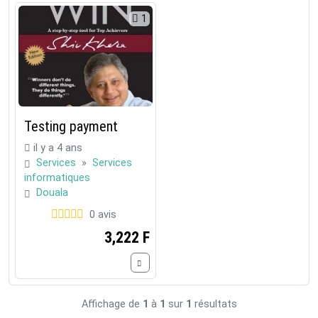
1
Testing payment
il y a 4 ans
Services
»
Services
informatiques
Douala
0 avis
3,222 F
Affichage de
1
à
1
sur
1
résultats