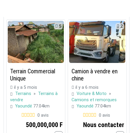
5
2
Terrain Commercial
Camion à vendre en
Unique
chine
il y a 5 mois
il y a 6 mois
Terrains
»
Terrains à
Voiture & Moto
»
vendre
Camions et remorques
Yaoundé
77.04km
Yaoundé
77.04km
0 avis
0 avis
500,000,000 F
Nous contacter