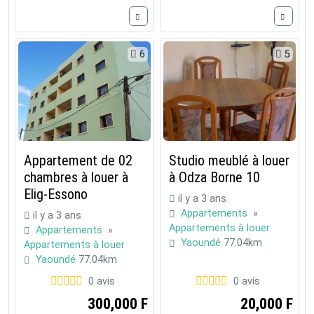
6
5
Appartement de 02
Studio meublé à louer
chambres à louer à
à Odza Borne 10
Elig-Essono
il y a 3 ans
Appartements
»
il y a 3 ans
Appartements à louer
Appartements
»
Yaoundé
77.04km
Appartements à louer
Yaoundé
77.04km
0 avis
0 avis
300,000 F
20,000 F