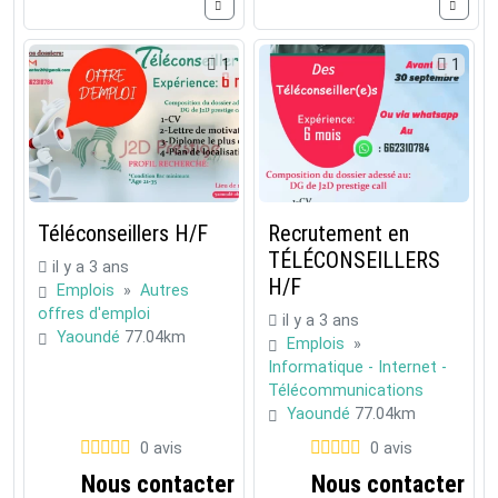
1
1
Téléconseillers H/F
Recrutement en
TÉLÉCONSEILLERS
il y a 3 ans
H/F
Emplois
»
Autres
offres d'emploi
il y a 3 ans
Yaoundé
77.04km
Emplois
»
Informatique - Internet -
Télécommunications
Yaoundé
77.04km
0 avis
0 avis
Nous contacter
Nous contacter