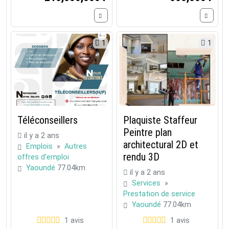
1
1
Téléconseillers
Plaquiste Staffeur
Peintre plan
il y a 2 ans
architectural 2D et
Emplois
»
Autres
rendu 3D
offres d'emploi
Yaoundé
77.04km
il y a 2 ans
Services
»
Prestation de service
Yaoundé
77.04km
1 avis
1 avis