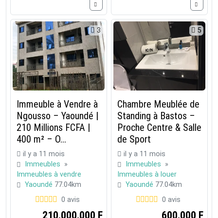
3
5
Immeuble à Vendre à
Chambre Meublée de
Ngousso – Yaoundé |
Standing à Bastos –
210 Millions FCFA |
Proche Centre & Salle
400 m² – O...
de Sport
il y a 11 mois
il y a 11 mois
Immeubles
»
Immeubles
»
Immeubles à vendre
Immeubles à louer
Yaoundé
77.04km
Yaoundé
77.04km
0 avis
0 avis
210,000,000 F
600,000 F