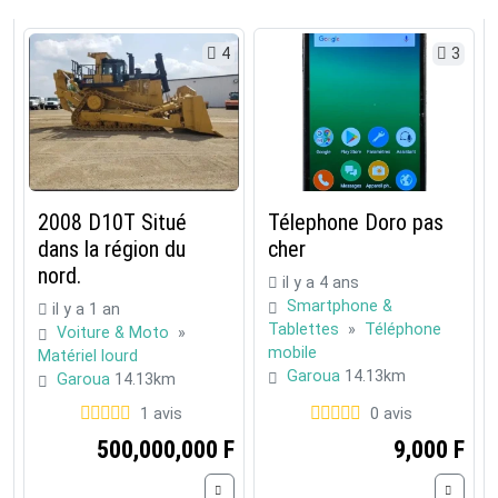
4
3
2008 D10T Situé
Télephone Doro pas
dans la région du
cher
nord.
il y a 4 ans
Smartphone &
il y a 1 an
Tablettes
»
Téléphone
Voiture & Moto
»
mobile
Matériel lourd
Garoua
14.13km
Garoua
14.13km
1 avis
0 avis
500,000,000 F
9,000 F