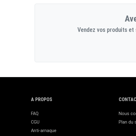
Ave
Vendez vos produits et 
A PROPOS
CONTAC
FAQ
Nous co
CGU
Plan du 
Anti-arnaque