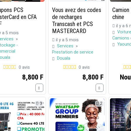
upons PCS
Vous avez des codes
Camion 
terCard en CFA
de recharges
chine
F
Transcash et PCS
il y a 6
MASTERCARD
Voitur
 y a 5 mois
Camions 
ervices
»
il y a 5 mois
Yaoun
tockage -
Services
»
mercial
Prestation de service
ouala
Douala
0 avis
0 avis
8,800 F
8,800 F
Nou
3
2