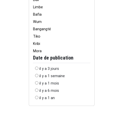
Limbe
Bafia
Wum
Bangangté
Tiko
Kribi
Mora
Date de publication
il y a 3 jours
il y a 1 semaine
il y a 1 mois
il y a 6 mois
il y a 1 an