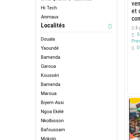
ven
Hi-Tech
et 
Animaux
co
Localités
il
S
Douala
Pres
D
Yaoundé
Bamenda
Garoua
Kousséri
Bamenda
Maroua
Biyem-Assi
Ngoa Ekélé
Nkolbisson
Bafoussam
Mokolo