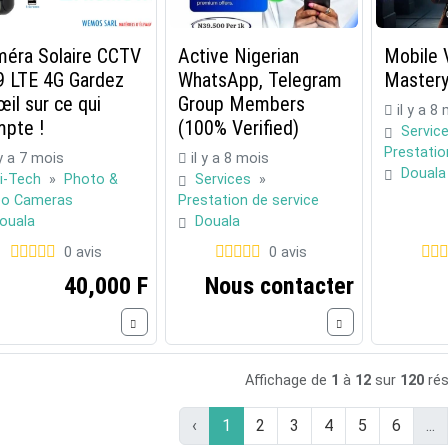
éra Solaire CCTV
Active Nigerian
Mobile 
 LTE 4G Gardez
WhatsApp, Telegram
Master
œil sur ce qui
Group Members
il y a 8
pte !
(100% Verified)
Servic
Prestatio
 y a 7 mois
il y a 8 mois
Douala
i-Tech
»
Photo &
Services
»
eo Cameras
Prestation de service
ouala
Douala
0 avis
0 avis
40,000 F
Nous contacter
Affichage de
1
à
12
sur
120
rés
‹
1
2
3
4
5
6
...