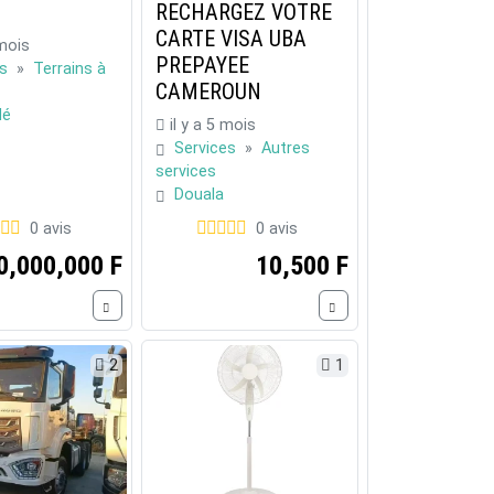
RECHARGEZ VOTRE
CARTE VISA UBA
 mois
PREPAYEE
ns
»
Terrains à
CAMEROUN
dé
il y a 5 mois
Services
»
Autres
services
Douala
0 avis
0 avis
0,000,000 F
10,500 F
2
1