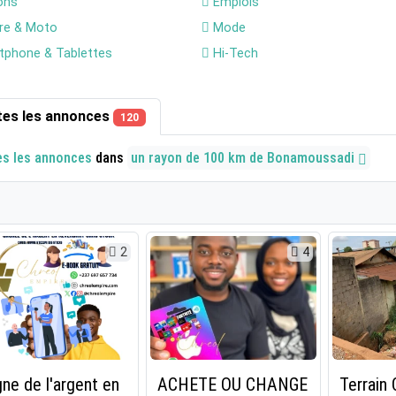
ons
Emplois
re & Moto
Mode
phone & Tablettes
Hi-Tech
tes les annonces
120
es les annonces
dans
un rayon de 100 km de Bonamoussadi
2
4
ne de l'argent en
ACHETE OU CHANGE
Terrain