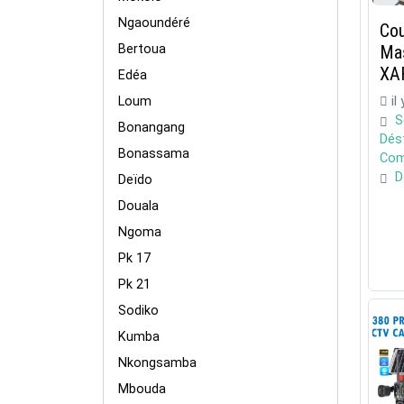
Ngaoundéré
Co
Bertoua
Mas
XA
Edéa
Loum
il
S
Bonangang
Dés
Bonassama
Com
D
Deïdo
Douala
Ngoma
Pk 17
Pk 21
Sodiko
Kumba
Nkongsamba
Mbouda