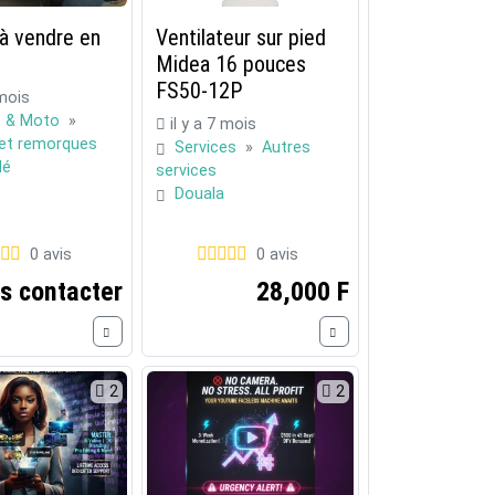
à vendre en
Ventilateur sur pied
Midea 16 pouces
FS50-12P
 mois
e & Moto
»
il y a 7 mois
et remorques
Services
»
Autres
dé
services
Douala
0 avis
0 avis
s contacter
28,000 F
2
2