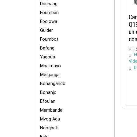
Dschang
Foumban
Cam
Ébolowa
Q19
Guider
un 
com
Foumbot
Bafang
il
H
Yagoua
Vid
Mbalmayo
D
Meïganga
Bonangando
Bonanjo
Efoulan
Mambanda
Mvog Ada
Ndogbati
Bali