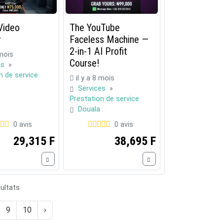
Video
The YouTube
y
Faceless Machine —
2-in-1 AI Profit
 mois
Course!
es
»
n de service
il y a 8 mois
Services
»
Prestation de service
Douala
0 avis
0 avis
29,315 F
38,695 F
ultats
9
10
›