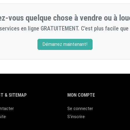
z-vous quelque chose à vendre ou à lou
services en ligne GRATUITEMENT. C'est plus facile que 
Démarrez maintenant!
T & SITEMAP
MON COMPTE
ntacter
Se connecter
site
S'inscrire