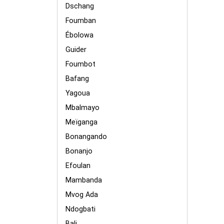
Dschang
Foumban
Ébolowa
Guider
Foumbot
Bafang
Yagoua
Mbalmayo
Meïganga
Bonangando
Bonanjo
Efoulan
Mambanda
Mvog Ada
Ndogbati
Bali