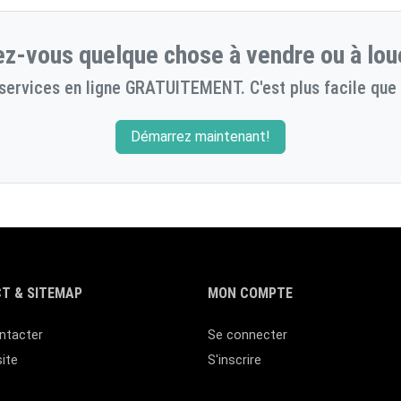
z-vous quelque chose à vendre ou à lou
services en ligne GRATUITEMENT. C'est plus facile que 
Démarrez maintenant!
T & SITEMAP
MON COMPTE
ntacter
Se connecter
site
S'inscrire