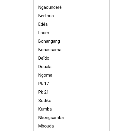
Ngaoundéré
Bertoua
Edéa
Loum
Bonangang
Bonassama
Deïdo
Douala
Ngoma
Pk 17
Pk 21
Sodiko
Kumba
Nkongsamba
Mbouda