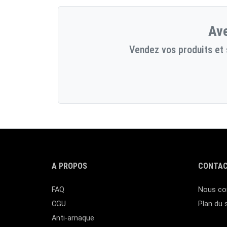
Ave
Vendez vos produits et 
A PROPOS
CONTAC
FAQ
Nous co
CGU
Plan du 
Anti-arnaque