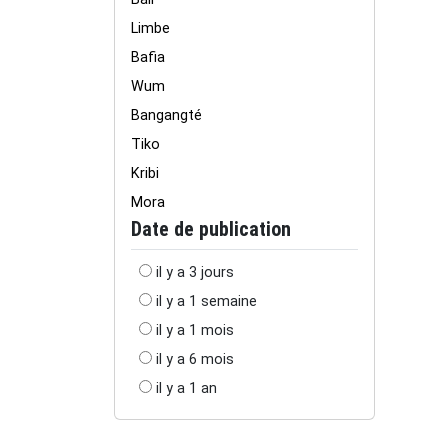
Limbe
Bafia
Wum
Bangangté
Tiko
Kribi
Mora
Date de publication
il y a 3 jours
il y a 1 semaine
il y a 1 mois
il y a 6 mois
il y a 1 an